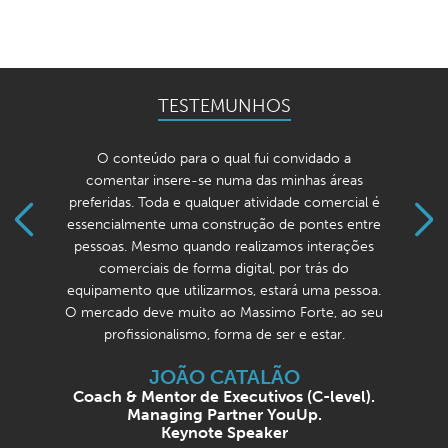
TESTEMUNHOS
fui convidado a
Efetivamente já bebi algum do s
das minhas áreas
é na minha opinião um dos
tividade comercial é
conhecedores do mercado imo
ção de pontes entre
Portugal de “lés a lés”, com 
lizamos interações
comunicar muito objetiva e pra
tal, por trás do
de tudo um ser humano que valori
 estará uma pessoa.
mais importante: As pes
ssimo Forte, ao seu
MARCO MARTI
de ser e estar.
Diretor Comercial M
ALÃO
tivos (C-level).
r YouUp.
aker