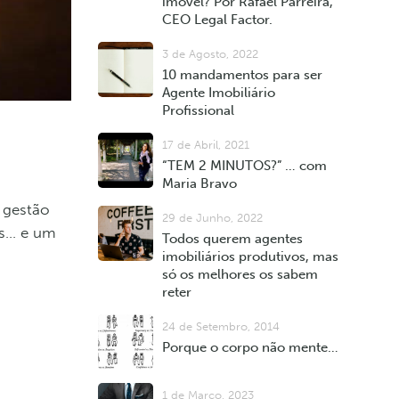
imóvel? Por Rafael Parreira,
CEO Legal Factor.
3 de Agosto, 2022
10 mandamentos para ser
Agente Imobiliário
Profissional
17 de Abril, 2021
“TEM 2 MINUTOS?” … com
Maria Bravo
a gestão
29 de Junho, 2022
is… e um
Todos querem agentes
imobiliários produtivos, mas
só os melhores os sabem
reter
24 de Setembro, 2014
Porque o corpo não mente…
1 de Março, 2023