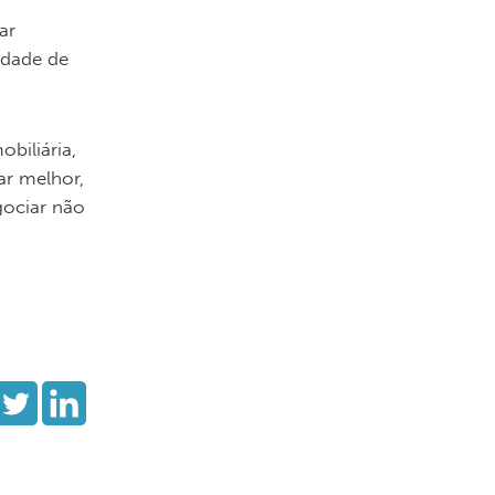
ar
idade de
biliária,
ar melhor,
gociar não