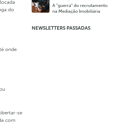
olocada
A “guerra” do recrutamento
nga do
na Mediação Imobiliária
NEWSLETTERS PASSADAS
até onde
 ou
libertar-se
ada com