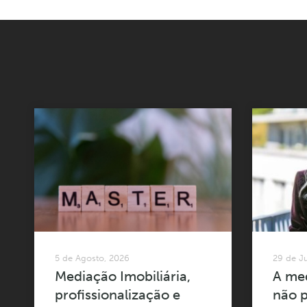
5 de Agosto, 2026
29 de J
Mediação Imobiliária,
A med
profissionalização e
não p