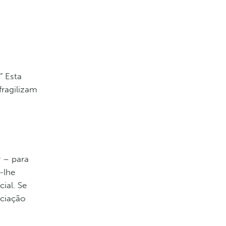
”
Esta
fragilizam
r – para
-lhe
ial. Se
ociação