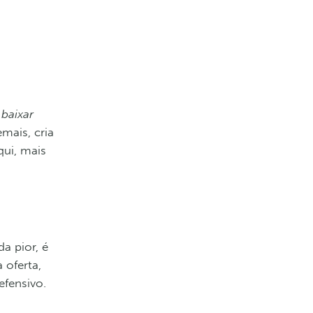
 baixar
mais, cria
ui, mais
a pior, é
 oferta,
efensivo.