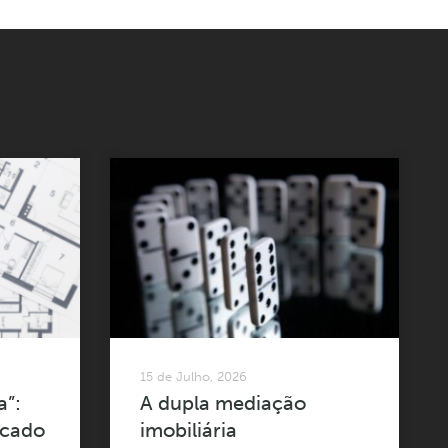
15 de Julho, 2026
a”:
A dupla mediação
rcado
imobiliária