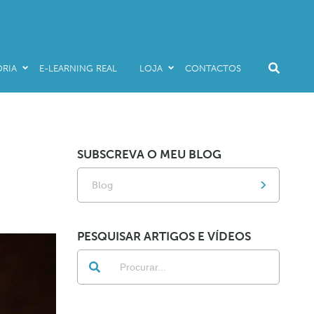
RIA
E-LEARNING REAL
LOJA
CONTACTOS
Livros
Audio & E-Books
E-Learning Real
SUBSCREVA O MEU BLOG
Promo Packs
Blog
PESQUISAR ARTIGOS E VÍDEOS