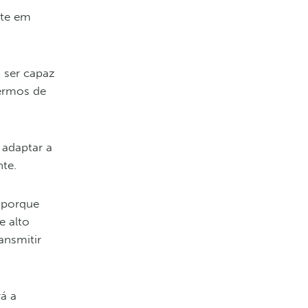
nte em
a ser capaz
termos de
adaptar a
nte.
, porque
e alto
ansmitir
á a