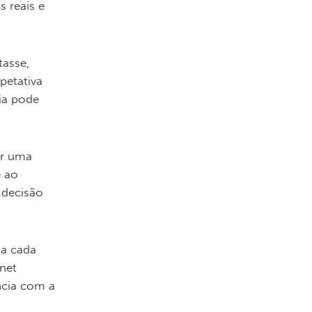
 reais e
tasse,
petativa
ia pode
er uma
e ao
 decisão
ma cada
net
ncia com a