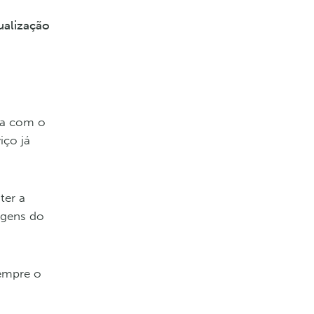
ualização
tia com o
iço já
ter a
agens do
sempre o