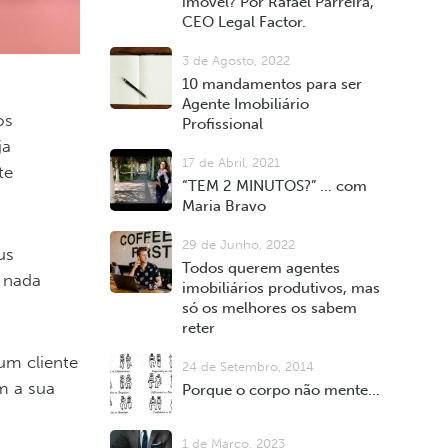
imóvel? Por Rafael Parreira,
CEO Legal Factor.
3 de Agosto, 2022
10 mandamentos para ser
Agente Imobiliário
os
Profissional
ja
17 de Abril, 2021
te
“TEM 2 MINUTOS?” … com
Maria Bravo
29 de Junho, 2022
us
Todos querem agentes
, nada
imobiliários produtivos, mas
só os melhores os sabem
reter
um cliente
24 de Setembro, 2014
m a sua
Porque o corpo não mente…
1 de Março, 2023