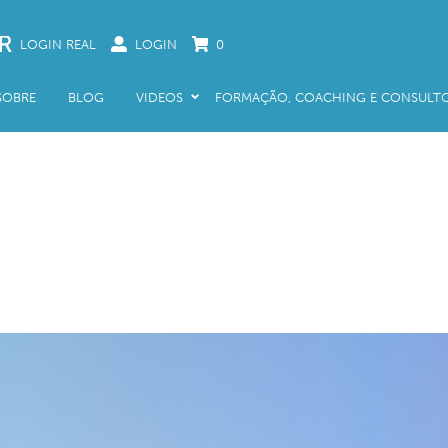
LOGIN REAL
LOGIN
0
SOBRE
BLOG
VIDEOS
FORMAÇÃO, COACHING E CONSULTO
De Pessoas Para Pessoas
Formação e Treino
Já não há Segredos
Formação e Liderança
No Massimo 5
Coaching
Tem 2 Minutos?
Consultoria
.
Porta a Porta
Palestras