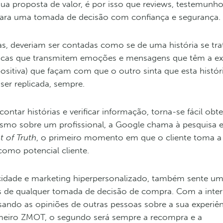
ua proposta de valor, é por isso que reviews, testemunhos
para uma tomada de decisão com confiança e segurança.
s, deveriam ser contadas como se de uma história se tra
únicas que transmitem emoções e mensagens que têm a ex
sitiva) que façam com que o outro sinta que esta histór
ser replicada, sempre.
ontar histórias e verificar informação, torna-se fácil obt
esmo sobre um profissional, a Google chama à pesquisa 
 of Truth
, o primeiro momento em que o cliente toma a
como potencial cliente.
licidade e marketing hiperpersonalizado, também sente u
es de qualquer tomada de decisão de compra. Com a inter
sando as opiniões de outras pessoas sobre a sua experiê
rimeiro ZMOT, o segundo será sempre a recompra e a