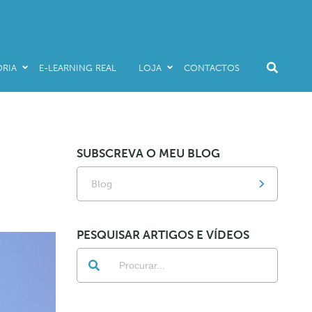
RIA
E-LEARNING REAL
LOJA
CONTACTOS
Livros
Audio & E-Books
E-Learning Real
SUBSCREVA O MEU BLOG
Promo Packs
Blog
PESQUISAR ARTIGOS E VÍDEOS