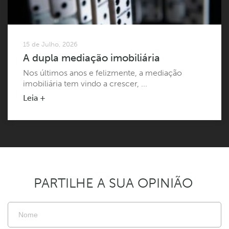
15 de Julho, 2026
A dupla mediação imobiliária
Nos últimos anos e felizmente, a mediação
imobiliária tem vindo a crescer, ...
Leia +
PARTILHE A SUA OPINIÃO