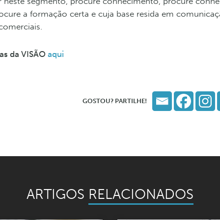
rar neste segmento, procure conhecimento, procure conhe
ocure a formação certa e cuja base resida em comunicaç
s comerciais.
stas da VISÃO
aqui
GOSTOU? PARTILHE!
ARTIGOS
RELACIONADOS