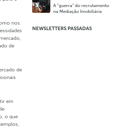
A “guerra” do recrutamento
na Mediação Imobiliária
 como nos
NEWSLETTERS PASSADAS
essidades
 mercado,
ado de
ercado de
sionais
tir em
de
o, o que
exemplos,