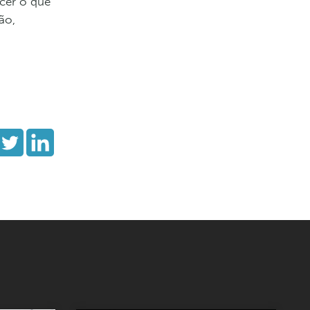
cer o que
ão,