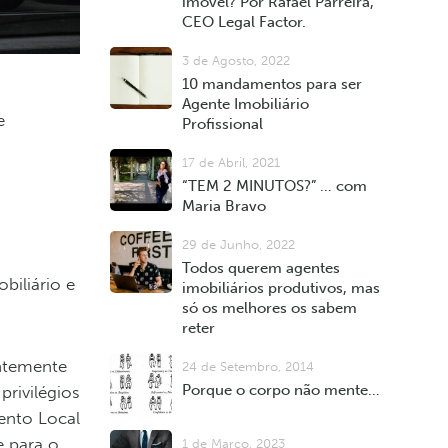
imóvel? Por Rafael Parreira,
CEO Legal Factor.
3 de Agosto, 2022
10 mandamentos para ser
Agente Imobiliário
e
Profissional
17 de Abril, 2021
“TEM 2 MINUTOS?” … com
Maria Bravo
29 de Junho, 2022
Todos querem agentes
biliário e
imobiliários produtivos, mas
só os melhores os sabem
reter
entemente
24 de Setembro, 2014
Porque o corpo não mente…
rivilégios
ento Local
e para o
1 de Março, 2023