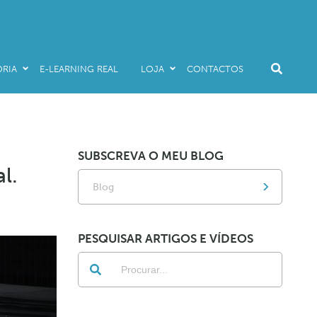
RIA
E-LEARNING REAL
LOJA
CONTACTOS
Livros
Audio & E-Books
E-Learning Real
SUBSCREVA O MEU BLOG
Promo Packs
l.
Blog
PESQUISAR ARTIGOS E VÍDEOS