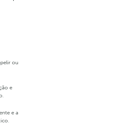
pelir ou
ção e
o.
ente e a
ico.