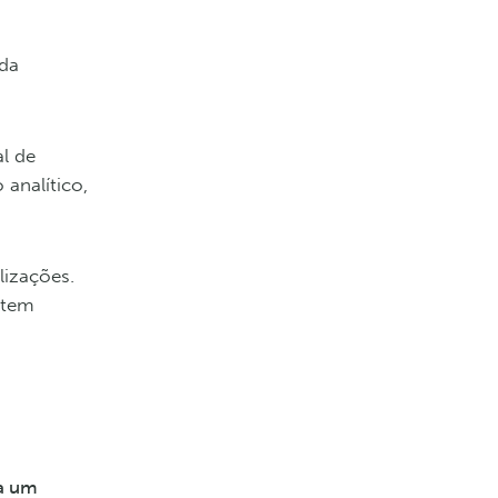
ada
al de
analítico,
lizações.
 tem
ra um