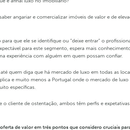
 é afinal luxo no imobiliário?
aber angariar e comercializar imóveis de valor e de elev
para que ele se identifique ou “deixe entrar” o profission
xpectável para este segmento, espera mais conhecimento 
uma experiência com alguém em quem possam confiar.
á até quem diga que há mercado de luxo em todas as loca
aplica e muito menos a Portugal onde o mercado de luxo
ito específicas.
e o cliente de ostentação, ambos têm perfis e expetativas
oferta de valor em três pontos que considero cruciais pa