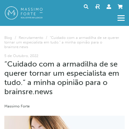
Blog
/
Recrutamento
/
“Cuidado com a armadilha de se querer
tornar um especialista em tudo.” a minha opinião para o
brainsre.news
5 de Outubro, 2022
“Cuidado com a armadilha de se
querer tornar um especialista em
tudo.” a minha opinião para o
brainsre.news
Massimo Forte