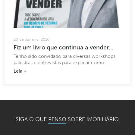
20 de Janeiro, 2016
Fiz um livro que continua a vender…
Tenho sido convidado para diversas workshops,
palestras e entrevistas para explicar como ...
Leia +
1
…
32
33
34
35
36
SIGA O QUE
PENSO
SOBRE IMOBILIÁRIO.