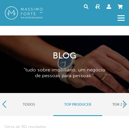
BLOG
“tudo sobre imobiliário, um negócio
de pessoas para pessoas.”
TODOS
TOP PRODUCER
TEM 2 MI
Cerca de 361 resultados