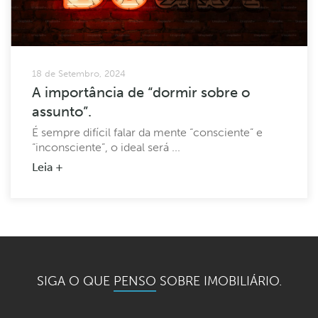
18 de Setembro, 2024
A importância de “dormir sobre o
assunto”.
É sempre difícil falar da mente “consciente” e
“inconsciente”, o ideal será ...
Leia +
…
1
…
4
5
6
7
8
36
SIGA O QUE
PENSO
SOBRE IMOBILIÁRIO.