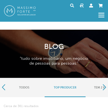
BLOG
“tudo sobre imobiliário, um negócio
de pessoas para pessoas.”
TODOS
TOP PRODUCER
TEM 2 MI
Cerca de 361 resultados