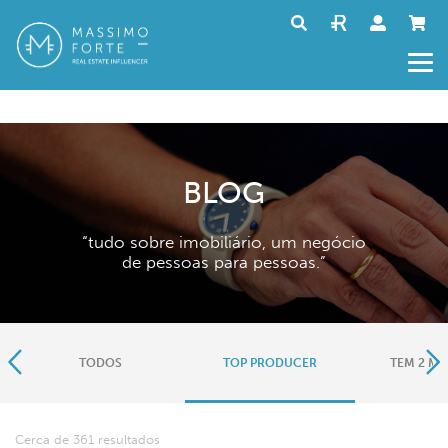
BLOG
“tudo sobre imobiliário, um negócio
de pessoas para pessoas.”
TODOS
TOP PRODUCER
TEM 2 MI
Cerca de 361 resultados