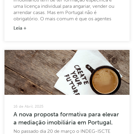
uma licença individual para angariar, vender ou
arrendar casas. Mas em Portugal não é
obrigatório. O mais comum é que os agentes
imobiliários trabalhem sob alçada do
Leia +
licenciamento obtido pela mediadora
imobiliária onde trabalham. Mas porque é que
isto acontece? Haverá riscos para quem compra
e vende casas, para as mediadoras imobiliárias e
até para estes profissionais? ...
16 de Abril, 2025
A nova proposta formativa para elevar
a mediação imobiliária em Portugal.
No passado dia 20 de março o INDEG-ISCTE