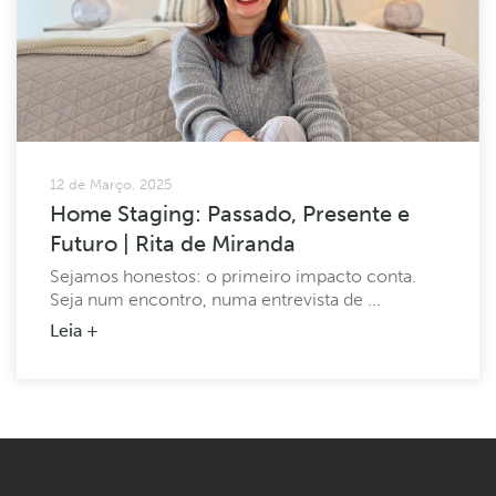
12 de Março, 2025
Home Staging: Passado, Presente e
Futuro | Rita de Miranda
Sejamos honestos: o primeiro impacto conta.
Seja num encontro, numa entrevista de ...
Leia +
…
1
2
3
4
5
6
36