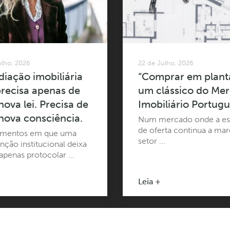
ulho, 2026
22 de Julho, 2026
iação imobiliária
“Comprar em plant
recisa apenas de
um clássico do Me
ova lei. Precisa de
Imobiliário Portug
nova consciência.
Num mercado onde a es
de oferta continua a mar
mentos em que uma
setor ...
nção institucional deixa
apenas protocolar ...
Leia +