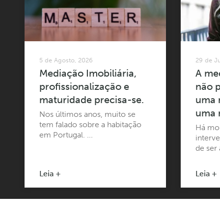
5 de Agosto, 2026
29 de J
Mediação Imobiliária,
A med
profissionalização e
não p
maturidade precisa-se.
uma n
uma 
Nos últimos anos, muito se
tem falado sobre a habitação
Há mo
em Portugal. ...
interve
de ser 
Leia +
Leia +