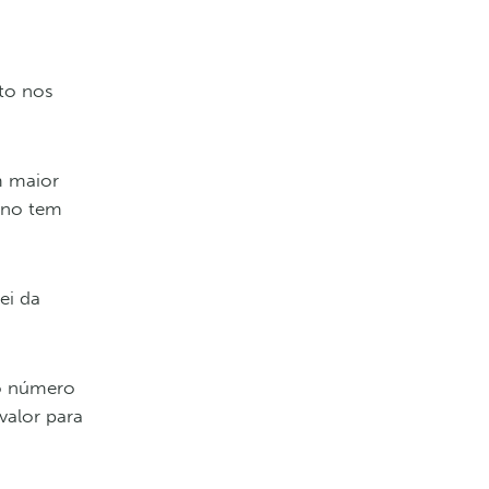
cto nos
m maior
rno tem
ei da
 o número
valor para