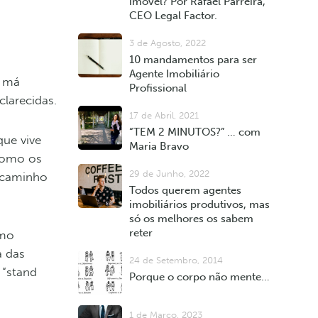
imóvel? Por Rafael Parreira,
CEO Legal Factor.
3 de Agosto, 2022
10 mandamentos para ser
Agente Imobiliário
a má
Profissional
clarecidas.
17 de Abril, 2021
“TEM 2 MINUTOS?” … com
que vive
Maria Bravo
 como os
29 de Junho, 2022
o caminho
Todos querem agentes
imobiliários produtivos, mas
só os melhores os sabem
reter
omo
a das
24 de Setembro, 2014
 “stand
Porque o corpo não mente…
1 de Março, 2023