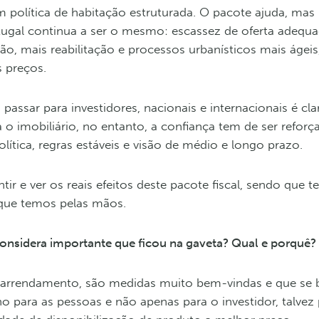
m política de habitação estruturada. O pacote ajuda, mas
tugal continua a ser o mesmo: escassez de oferta adequa
o, mais reabilitação e processos urbanísticos mais ágeis
s preços.
assar para investidores, nacionais e internacionais é cla
o imobiliário, no entanto, a confiança tem de ser reforç
tica, regras estáveis e visão de médio e longo prazo.
r e ver os reais efeitos deste pacote fiscal, sendo que t
 que temos pelas mãos.
nsidera importante que ficou na gaveta? Qual e porquê?
 arrendamento, são medidas muito bem-vindas e que se
no para as pessoas e não apenas para o investidor, talve