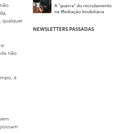
 não
A “guerra” do recrutamento
na Mediação Imobiliária
da,
, qualquer
NEWSLETTERS PASSADAS
ra:
ada não
empo, é
 bem
z possam