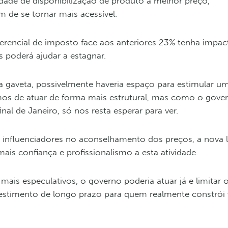
idade de disponibilização de produto a melhor preço,
 de se tornar mais acessível.
iferencial de imposto face aos anteriores 23% tenha impa
 poderá ajudar a estagnar.
 gaveta, possivelmente haveria espaço para estimular u
emos de atuar de forma mais estrutural, mas como o gove
inal de Janeiro, só nos resta esperar para ver.
 influenciadores no aconselhamento dos preços, a nova l
ais confiança e profissionalismo a esta atividade.
mais especulativos, o governo poderia atuar já e limitar
estimento de longo prazo para quem realmente constrói 