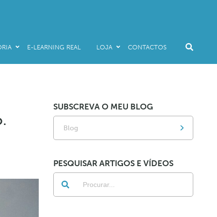
RIA
E-LEARNING REAL
LOJA
CONTACTOS
Livros
Audio & E-Books
E-Learning Real
SUBSCREVA O MEU BLOG
Promo Packs
o.
Blog
PESQUISAR ARTIGOS E VÍDEOS