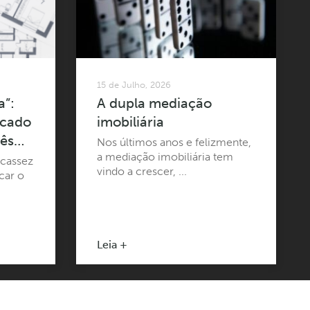
15 de Julho, 2026
a”:
A dupla mediação
rcado
imobiliária
uês…
Nos últimos anos e felizmente,
a mediação imobiliária tem
cassez
vindo a crescer, ...
car o
Leia +